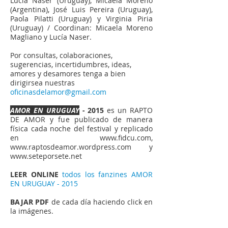
Lucía Naser (Uruguay), Micaela Moreno
(Argentina), José Luis Pereira (Uruguay),
Paola Pilatti (Uruguay) y Virginia Piria
(Uruguay) / Coordinan: Micaela Moreno
Magliano y Lucía Naser.
Por consultas, colaboraciones,
sugerencias, incertidumbres, ideas,
amores y desamores tenga a bien
dirigirsea nuestras
oficinasdelamor@gmail.com
AMOR EN URUGUAY
- 2015
es un RAPTO
DE AMOR y fue publicado de manera
física cada noche del festival y replicado
en
www.fidcu.com
,
www.raptosdeamor.wordpress.com
y
www.seteporsete.net
LEER ONLINE
todos los fanzines AMOR
EN URUGUAY - 2015
BAJAR PDF
de cada día haciendo click en
la imágenes.