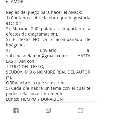
el AMOR.
Reglas del juego para hacer el AMOR:
1) Contanos sobre la obra que te gustaría
escribir,
2) Máximo 250 palabras (importante a
efectos de diagramación),
3) El texto NO va a acompañado de
imágenes,
4) Enviarlo a
<oficinasdelamor@gmail.com> HASTA
LAS 11AM con:
TÍTULO DEL TEXTO,
SEUDÓNIMO o NOMBRE REAL DEL AUTOR
(*),
OBRA sobre la que se escribe.
5) Cada día habrá un tema con el cual te
podés relacionar libremente:
Lunes: TIEMPO Y DURACIÓN
Martes: TRADUCCIÓN/TRAICIÓN
Miércoles: LA HISTORIA
Jueves: EN SUS PROPIO TÉRMINOS
Viernes: N ESCENA
Sábado: HABLEMOS