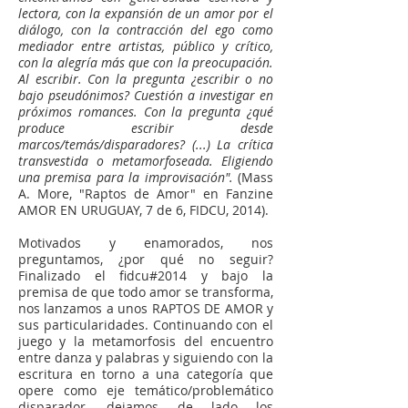
lectora, con la expansión de un amor por el
diálogo, con la contracción del ego como
mediador entre artistas, público y crítico,
con la alegría más que con la preocupación.
Al escribir. Con la pregunta ¿escribir o no
bajo pseudónimos? Cuestión a investigar en
próximos romances. Con la pregunta ¿qué
produce escribir desde
marcos/temás/disparadores? (...) La crítica
transvestida o metamorfoseada. Eligiendo
una premisa para la improvisación".
(Mass
A. More, "Raptos de Amor" en Fanzine
AMOR EN URUGUAY, 7 de 6, FIDCU, 2014).
Motivados y enamorados, nos
preguntamos, ¿por qué no seguir?
Finalizado el fidcu#2014 y bajo la
premisa de que todo amor se transforma,
nos lanzamos a unos RAPTOS DE AMOR y
sus particularidades. Continuando con el
juego y la metamorfosis del encuentro
entre danza y palabras y siguiendo con la
escritura en torno a una categoría que
opere como eje temático/problemático
disparador, dejamos de lado los