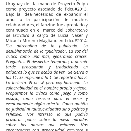
Uruguay de la mano de
Proyecto Pulpo
como proyecto asociado de fidcu#2013
.
Bajo la idea-necesidad de expandir el
amor a la participación de muchos
colaboradores, el fanzine fue apropiado y
continuado en el marco del
Laboratorio
de Escritura
a cargo de Lucía Naser y
Micaela Moreno Magliano en fidcu#2014.
"La adrenalina de lo publicado. La
desublimación de lo “publicado”. La voz del
crítico como una más, generando cruces.
Preguntas. El despertar temprano, o dormir
tarde, procesando y traduciendo en
palabras lo que se acaba de ver. Se cierra a
las 11. Se imprime a la 1. Se reparte a las 2.
Lo incierto. El no sé pero voy haciendo. La
vulnerabilidad en el nombre propio y ajeno.
Propusimos la crítica como juego y como
ensayo, como terreno para el error y
eventualmente algún acierto. Como ámbito
no judicial ni (auto)evaluativo sino poético y
reflexivo. Nos interesó lo que podría
provocar poner sobre la mesa miradas
sobre las danzas que veíamos. Nos
encontramos con generosidad escritora y