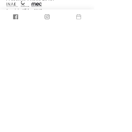
Auspicia #fidcu 2015:
Asociados #fidcu 2015:
Apoya #fidcu 2015:
Presentan las obras #fidcu 2015:
Compartir