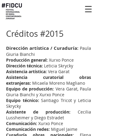
Créditos #2015​
Dirección
artística / Curaduría:
​ Paula
Giuria Bianchi
Producción general:
Xurxo Ponce
Dirección técnica:
Leticia Skrycky
Asistencia artística:
Vera Garat
Asistencia curatorial obras
extranjeras:
Micaela Moreno Magliano
Equipo de producción:
Vera Garat, Paula
Giuria Bianchi y Xurxo Ponce
Equipo técnico:
Santiago Tricot y Leticia
Skrycky
Asistente de producción:
Cecilia
Lussheimer y Diego Estradet
Comunicación:
Xurxo Ponce
Comunicación redes:
Miguel Jaime
Curaduría obras nacionales:
Elena