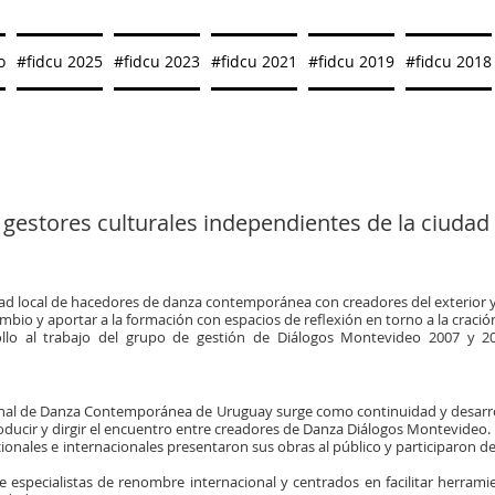
o
#fidcu 2025
#fidcu 2023
#fidcu 2021
#fidcu 2019
#fidcu 2018
y gestores culturales independientes de la ciudad
ad local de hacedores de danza contemporánea con creadores del exterior y
mbio y aportar a la formación con espacios de reflexión en torno a la craci
ollo al trabajo del grupo de gestión de Diálogos Montevideo 2007 y 20
ional de Danza Contemporánea de Uruguay surge como continuidad y desarro
ducir y dirgir el encuentro entre creadores de Danza Diálogos Montevideo.
onales e internacionales presentaron sus obras al público y participaron de
 especialistas de renombre internacional y centrados en facilitar herramien