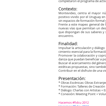
completaron el programa de activi
​​
Contexto:​​
Montevideo, centra el mayor núm
positivo vivido por el Uruguay en
sin espacios de formación formal 
Frente a este mapeo general de 
nuevas vías que permitan un desa
que dispongan de sus saberes y su
encuentro.
​
Finalidad:​​
Impulsar la articulación y diálog
cimiento esencial para la formación
Promover la colaboración y copro
danza que puedan beneficiar a po
Buscar el acercamiento del géner
estéticas propuestas, sino tambi
Contribuir en el disfrute de una vi
​
Presentación:​​
* Obras Escénicas: Obras Extranje
* Formación: Talleres de Creación
* Diálogo: Charlas con Artistas + 
* Conexión: Meeting Point + Volu
​​​Hacemos #fidcu 2012​