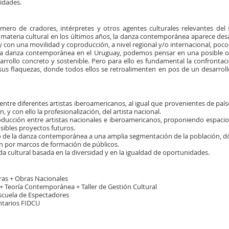
dades.​
ero de cradores, intérpretes y otros agentes culturales relevantes del 
 materia cultural en los últimos años, la danza contemporánea aparece desa
y con una movilidad y coproducción, a nivel regional y/o internacional, poco
la danza contemporánea en el Uruguay, podemos pensar en una posible op
rrollo concreto y sostenible. Pero para ello es fundamental la confronta
s flaquezas, donde todos ellos se retroalimenten en pos de un desarrollo 
o entre diferentes artistas iberoamericanos, al igual que provenientes de pa
, y con ello la profesionalización, del artista nacional.
ducción entre artistas nacionales e iberoamericanos, proponiendo espacio
sibles proyectos futuros.
o de la danza contemporánea a una amplia segmentación de la población, dón
én por marcos de formación de públicos.
da cultural basada en la diversidad y en la igualdad de oportunidades.​​
ras + Obras Nacionales
 + Teoría Contemporánea + Taller de Gestión Cultural
Escuela de Espectadores
ntarios FIDCU