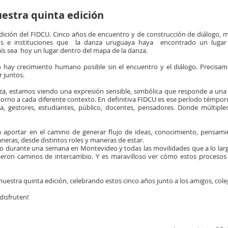
stra quinta edición
ición del FIDCU. Cinco años de encuentro y de construcción de diálogo, m
tos e instituciones que la danza uruguaya haya encontrado un lugar
s sea hoy un lugar dentro del mapa de la danza.
 hay crecimiento humano posible sin el encuentro y el diálogo. Precisa
r juntos.
, estamos viendo una expresión sensible, simbólica que responde a una 
orno a cada diferente contexto. En definitiva FIDCU es ese período témpor
za, gestores, estudiantes, público, docentes, pensadores. Donde múltipl
ca aportar en el camino de generar flujo de ideas, conocimiento, pensam
neras, desde distintos roles y maneras de estar.
 durante una semana en Montevideo y todas las movilidades que a lo largo
ieron caminos de intercambio. Y es maravilloso ver cómo estos proceso
estra quinta edición, celebrando estos cinco años junto a los amigos, coleg
disfruten!