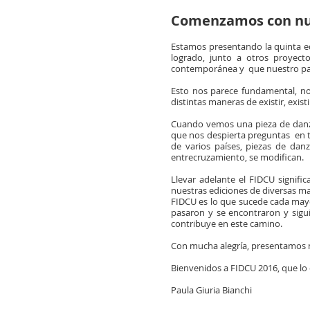
Comenzamos con nue
Estamos presentando la quinta ed
logrado, junto a otros proyec
contemporánea y que nuestro paí
Esto nos parece fundamental, no
distintas maneras de existir, existi
Cuando vemos una pieza de danza
que nos despierta preguntas en t
de varios países, piezas de dan
entrecruzamiento, se modifican.
Llevar adelante el FIDCU signifi
nuestras ediciones de diversas ma
FIDCU es lo que sucede cada mayo
pasaron y se encontraron y sigu
contribuye en este camino.
Con mucha alegría, presentamos nu
Bienvenidos a FIDCU 2016, que lo 
Paula Giuria Bianchi