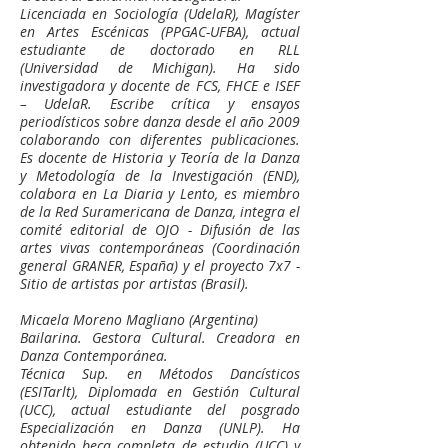
Licenciada en Sociología (UdelaR), Magíster
en Artes Escénicas (PPGAC-UFBA), actual
estudiante de doctorado en RLL
(Universidad de Michigan). Ha sido
investigadora y docente de FCS, FHCE e ISEF
– UdelaR. Escribe crítica y ensayos
periodísticos sobre danza desde el año 2009
colaborando con diferentes publicaciones.
Es docente de Historia y Teoría de la Danza
y Metodología de la Investigación (END),
colabora en La Diaria y Lento, es miembro
de la Red Suramericana de Danza, integra el
comité editorial de OJO - Difusión de las
artes vivas contemporáneas (Coordinación
general GRANER, España) y el proyecto 7x7 -
Sitio de artistas por artistas (Brasil).
Micaela Moreno Magliano (Argentina)
Bailarina. Gestora Cultural. Creadora en
Danza Contemporánea.
Técnica Sup. en Métodos Dancísticos
(ESITarlt), Diplomada en Gestión Cultural
(UCC), actual estudiante del posgrado
Especialización en Danza (UNLP). Ha
obtenido beca completa de estudio (UCC) y