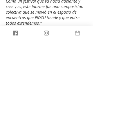
Como un festival que va hacia adelante y
cree y es, este fanzine fue una composición
colectiva que se movió en el espacio de
encuentros que FIDCU tiende y que entre
todos extendemos."
Por mas y más AMOR en el mundo por Mass
A. More
("Raptos de Amor", sobre AMOR en URUGUAY, en
Fanzine 7 de 6)
Hicimos el AMOR en URUGUAY: Florencia
González (Uruguay), Andrea Ghuisolfi
(Uruguay), Virginia Alonso (Uruguay), José
Luis Pereira (Uruguay), Luciana Bindritsch
(Uruguay), Melisa García (Uruguay),
Virginia Piria (Uruguay), Iván Sánchez
(Chile), Olga Gutiérrez (México), Vera
Garat (Uruguay), Eloísa Jaramillo
(Colombia), Ambar Luna Quintana
(México), Nirlyn Seijas (Venezuela -
Brasil), Encuentro Sobre Curaduría (Chile
- Brasil - Uruguay - México - Argentina -
Colombia - Suiza), Lucía Naser (Uruguay),