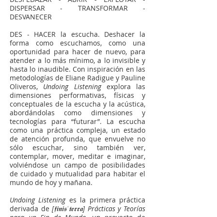
DISPERSAR - TRANSFORMAR -
DESVANECER
DES - HACER la escucha. Deshacer la
forma como escuchamos, como una
oportunidad para hacer de nuevo, para
atender a lo más mínimo, a lo invisible y
hasta lo inaudible. Con inspiración en las
metodologías de Eliane Radigue y Pauline
Oliveros,
Undoing Listening
explora las
dimensiones performativas, físicas y
conceptuales de la escucha y la acústica,
abordándolas como dimensiones y
tecnologías para “futurar”. La escucha
como una práctica compleja, un estado
de atención profunda, que envuelve no
sólo escuchar, sino también ver,
contemplar, mover, meditar e imaginar,
volviéndose un campo de posibilidades
de cuidado y mutualidad para habitar el
mundo de hoy y mañana.
Undoing Listening
es la primera práctica
derivada de
[𝖋𝖎𝖓𝖎𝖘ˈ𝖙𝖊𝖗𝖗𝖆] Prácticas y Teorías