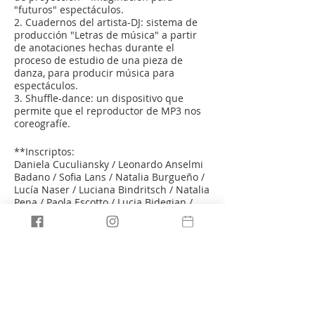
"futuros" espectáculos.
2. Cuadernos del artista-DJ: sistema de
producción "Letras de música" a partir
de anotaciones hechas durante el
proceso de estudio de una pieza de
danza, para producir música para
espectáculos.
3. Shuffle-dance: un dispositivo que
permite que el reproductor de MP3 nos
coreografíe.
**
Inscriptos:
​Daniela Cuculiansky / Leonardo Anselmi
Badano / Sofia Lans / Natalia Burgueño /
Lucía Naser / Luciana Bindritsch / Natalia
Pena / Paola Escotto / Lucia Bidegian /
Florencia Martinelli / Maria Eugenia
Mello / Macarena Prada / Maelle Poesy /
Rodolfo Vidal / Ines Kaplun / Vicente
Pérez / Lilen Halty / Miguel Jaime
Lunes 14, Martes 15, Miércoles 16 de
Mayo de 2012 / 10:00hs a 13:00hs / EUM.
Escuela Universitaria de Música - Salón
421
/ Gratuito