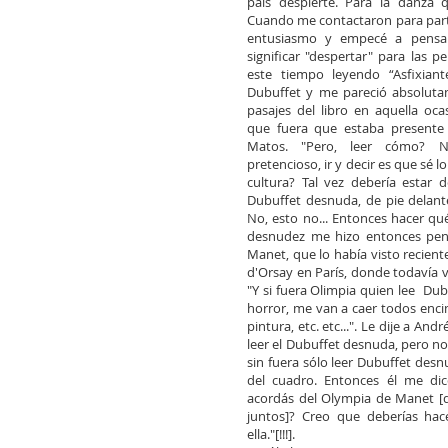
país despierte. Para la danza 
Cuando me contactaron para parti
entusiasmo y empecé a pensa
significar "despertar" para las 
este tiempo leyendo “Asfixiant
Dubuffet y me pareció absoluta
pasajes del libro en aquella oca
que fuera que estaba presente 
Matos. "Pero, leer cómo? 
pretencioso, ir y decir es que sé l
cultura? Tal vez debería estar d
Dubuffet desnuda, de pie delan
No, esto no... Entonces hacer qué
desnudez me hizo entonces pen
Manet, que lo había visto recien
d'Orsay en París, donde todavía 
"Y si fuera Olimpia quien lee Dub
horror, me van a caer todos encim
pintura, etc. etc...". Le dije a An
leer el Dubuffet desnuda, pero n
sin fuera sólo leer Dubuffet desn
del cuadro. Entonces él me dic
acordás del Olympia de Manet [
juntos]? Creo que deberías hac
ella."[!!!].