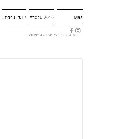
#fidcu 2017
#fidcu 2016
Más
Volver a Obras Escénicas #2017