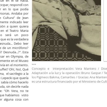
que en él se hacía.
cipar, respondí con
r en lo que podía
personas. Andaba por
e Cultura” de Jean
mente indicado leer
sión a quien quiera
en el Teatro Maria
No será un poco
o que es la verdadera
esnuda... Debo leer
te de un micrófono?
? Desnuda...?". Esta
sar en Olympia, de
temente en el Museo
vivía en el momento.
***​
Concepto e interpretación: Vera Mantero / Diseñ
uffet? Oh!, No!, Qué
Adaptación a la luz y la operación: Bruno Gaspar / T
a, el sacrilegio a la
los Pigmeos Bakma, Camarões / Gracias: Ana Mante
dré Lepecki que quería
es una estructura financiado por el Ministerio de Cult
o sabía cómo hacerlo
uda, sin decirle nada
e: "Oh Vera, no te
que habíamos visto
er alguna cosa con