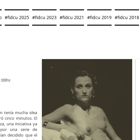
o
#fidcu 2025
#fidcu 2023
#fidcu 2021
#fidcu 2019
#fidcu 2018
1:00hs
ón tenía mucha idea
ó cinco minutos. El
, una iniciativa ya
3 por una serie de
ían decidido que el