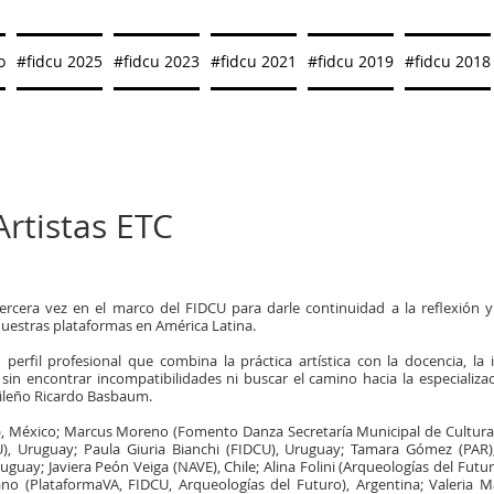
o
#fidcu 2025
#fidcu 2023
#fidcu 2021
#fidcu 2019
#fidcu 2018
rtistas ETC
ercera vez en el marco del FIDCU para darle continuidad a la reflexión y
 nuestras plataformas en América Latina.
erfil profesional que combina la práctica artística con la docencia, la i
 sin encontrar incompatibilidades ni buscar el camino hacia la especiali
sileño Ricardo Basbaum.
O), México; Marcus Moreno (Fomento Danza Secretaría Municipal de Cultura, 
U), Uruguay; Paula Giuria Bianchi (FIDCU), Uruguay; Tamara Gómez (PAR
guay; Javiera Peón Veiga (NAVE), Chile; Alina Folini (Arqueologías del Futur
o (PlataformaVA, FIDCU, Arqueologías del Futuro), Argentina; Valeria Ma