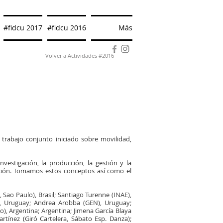
#fidcu 2017
#fidcu 2016
Más
Volver a Actividades #2016
 trabajo conjunto iniciado sobre movilidad,
nvestigación, la producción, la gestión y la
zación. Tomamos estos conceptos así como el
Sao Paulo), Brasil; Santiago Turenne (INAE),
), Uruguay; Andrea Arobba (GEN), Uruguay;
o), Argentina; Argentina; Jimena García Blaya
rtínez (Giró Cartelera, Sábato Esp. Danza);