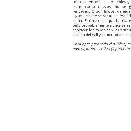
presta atención. Sus muebles y
están como nuevos, no se g
renuevan. O son lindos, da igua
algún delivery se siente en ese s
culpa. El único ser que habita el
pero probablemente nunca se sentó
conviven los muebles y las histori
el alma del hall y la memoria del ed
Obra apta para todo el público, i
padres, tutores y niñes (a partir de 