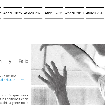
o
#fidcu 2025
#fidcu 2023
#fidcu 2021
#fidcu 2019
#fidcu 2018
an y Felix
25 / 18:00hs
al del SODRE, Dra.
acio común que nunca
 los edificios tienen
á ahí, la gente no le