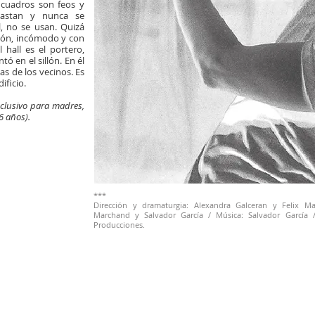
 cuadros son feos y
astan y nunca se
l, no se usan. Quizá
illón, incómodo y con
 hall es el portero,
 en el sillón. En él
as de los vecinos. Es
ificio.
nclusivo para madres,
6 años).
***​
Dirección y dramaturgia: Alexandra Galceran y Felix Mar
Marchand y Salvador García / Música: Salvador García /
Producciones.