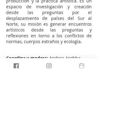
producción y la práctica artística. Es un
espacio de investigación y creación
desde las preguntas por el
desplazamiento de países del Sur al
Norte, su misión es generar encuentros
artísticos desde las preguntas y
reflexiones en torno a los conflictos de
normas, cuerpos extraños y ecología.
Coordina y modera:
Andrea Arobba
.
Martes 14 de Diciembre de 2021 /
17:00hs /
INAE, Mediateca
/ Entrada
gratuita
Compartir